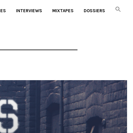
UES
INTERVIEWS
MIXTAPES
DOSSIERS