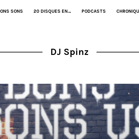
BONS SONS
20 DISQUES EN…
PODCASTS
CHRONIQ
DJ Spinz