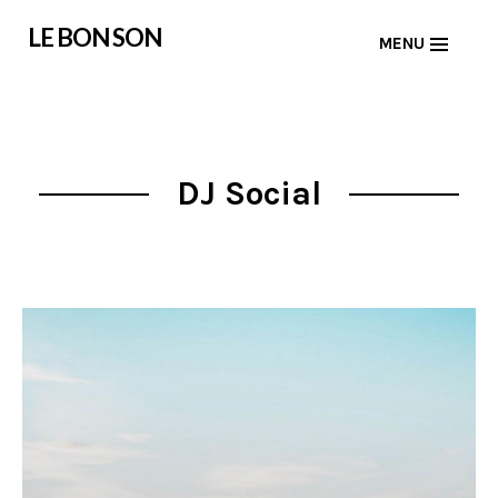
Skip
LE BON SON
MENU
to
content
DJ Social