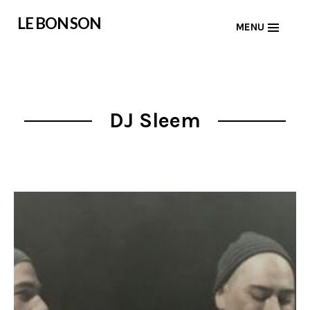
Skip
LE BON SON
MENU
to
content
DJ Sleem