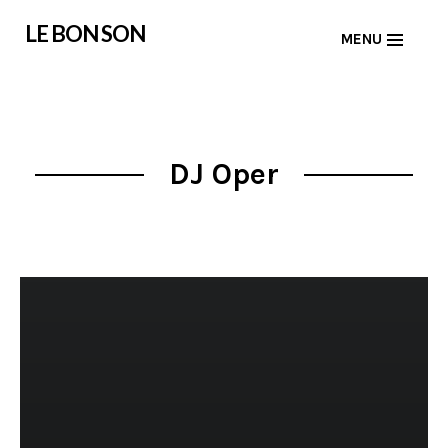
Skip
LE BON SON
MENU
to
content
DJ Oper