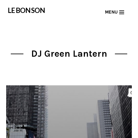
Skip
LE BON SON
MENU
to
content
DJ Green Lantern