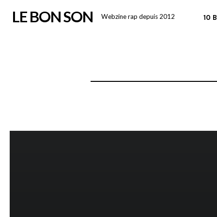
Skip
LE BON SON
Webzine rap depuis 2012
10 
to
content