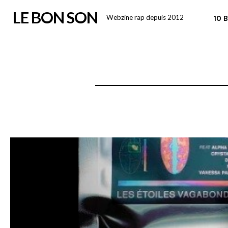
Skip
LE BON SON
Webzine rap depuis 2012
10 
to
content