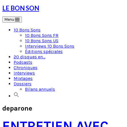
Skip
LE BON SON
to
content
Menu
10 Bons Sons
10 Bons Sons FR
10 Bons Sons US
Interviews 10 Bons Sons
Éditions spéciales
20 disques en…
Podcasts
Chroniques
Interviews
Mixtapes
Dossiers
Bilans annuels
deparone
ENTRETIEN AVEC