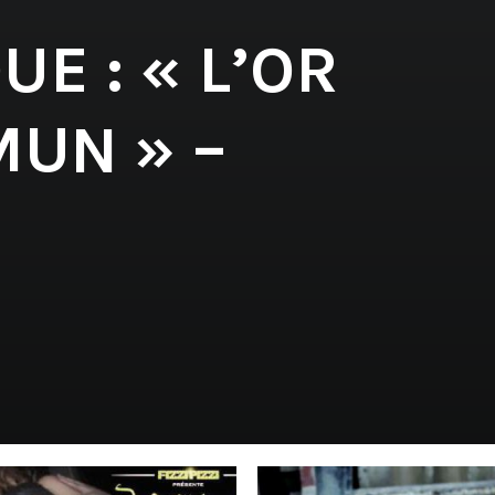
E : « L’OR
UN » –