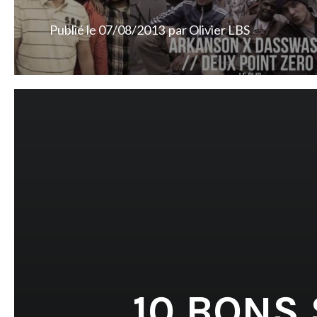
Publié le
07/08/2013
par
Olivier LBS
10 BONS