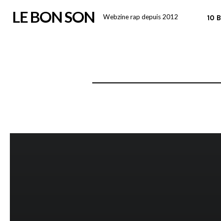
Skip
LE BON SON
Webzine rap depuis 2012
10 
to
content