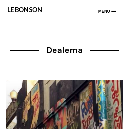
Skip
LE BON SON
MENU
to
content
Dealema