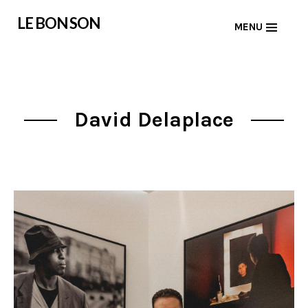
Skip
LE BON SON
MENU
to
content
David Delaplace