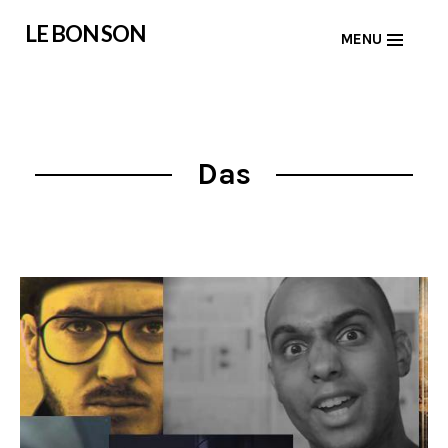
Skip
LE BON SON
MENU
to
content
Das