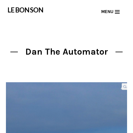
Skip
LE BON SON
MENU
to
content
Dan The Automator