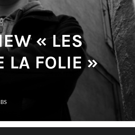
IEW « LES
 LA FOLIE »
LBS