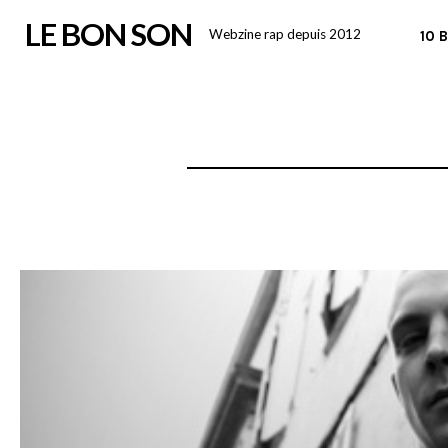
Skip
LE BON SON
Webzine rap depuis 2012
10 
to
content