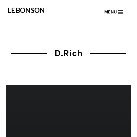
Skip
LE BON SON
MENU
to
content
D.Rich