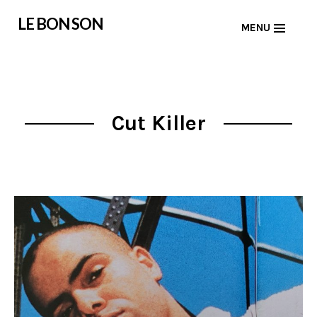
Skip
LE BON SON
MENU
to
content
Cut Killer