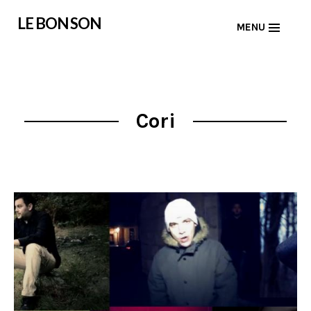
Skip
LE BON SON
MENU
to
content
Cori