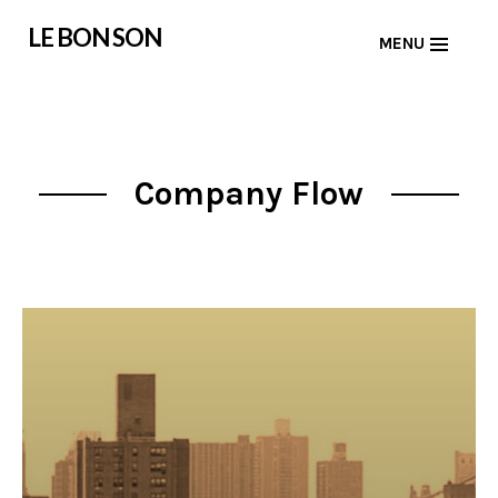
Skip
LE BON SON
MENU
to
content
Company Flow