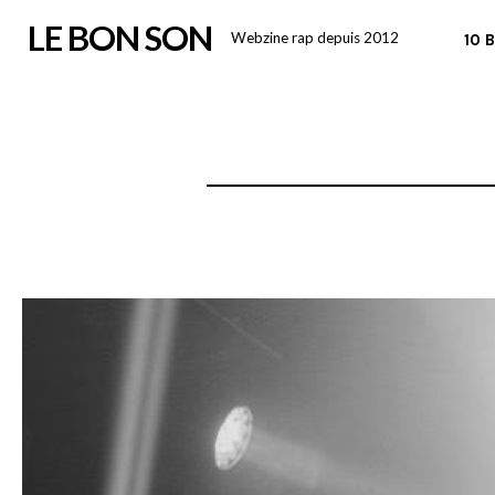
Skip
LE BON SON
Webzine rap depuis 2012
10 
to
content