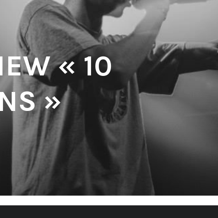
IEW « 10
NS »