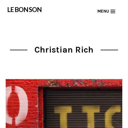
Skip
LE BON SON
MENU
to
content
Christian Rich