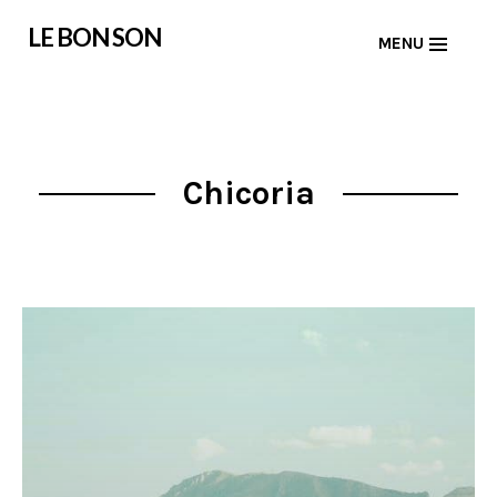
Skip
LE BON SON
MENU
to
content
Chicoria