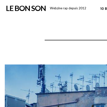
Skip
LE BON SON
Webzine rap depuis 2012
10 
to
content