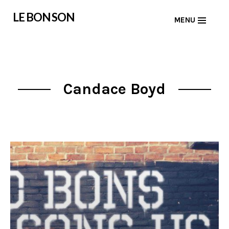
Skip
LE BON SON
MENU
to
content
Candace Boyd