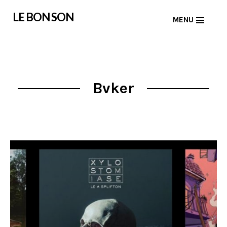
Skip
LE BON SON
MENU
to
content
Bvker