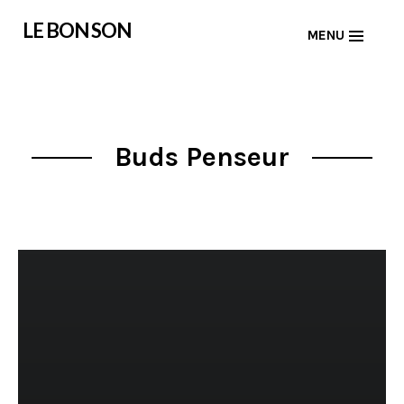
Skip
LE BON SON
MENU
to
content
Buds Penseur