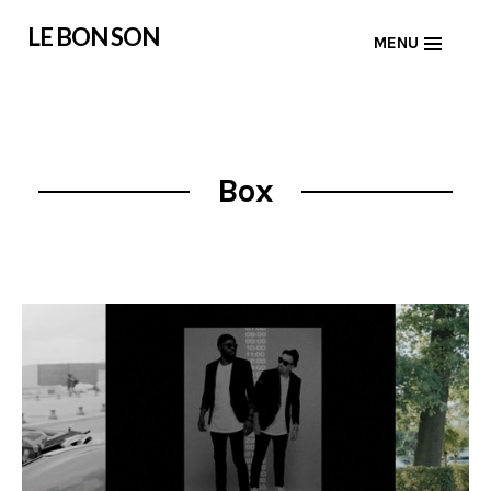
Skip
LE BON SON
MENU
to
content
Box