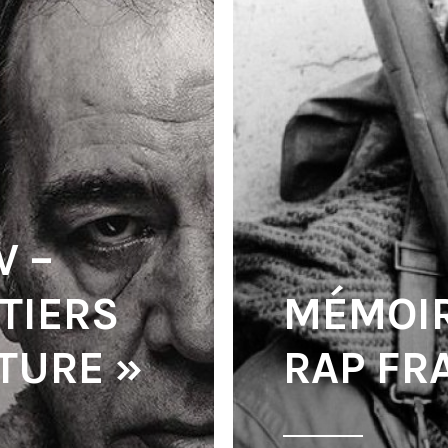
V –
 TIERS
MÉMOIR
TURE »
RAP FR