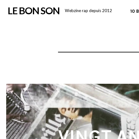
Skip
LE BON SON
Webzine rap depuis 2012
10 
to
content
VINGT AN