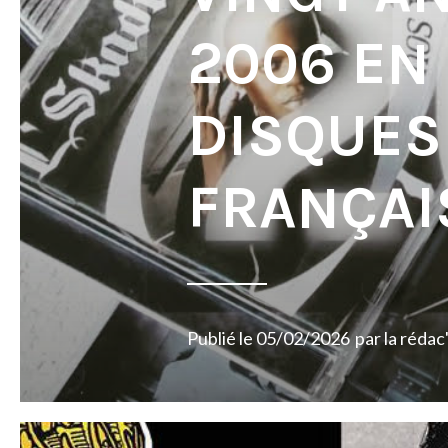
2006 EN
DISQUES
FRANÇAI
Publié le
05/02/2026
par
la rédac