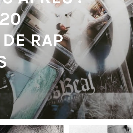
 20
 DE RAP
S
'