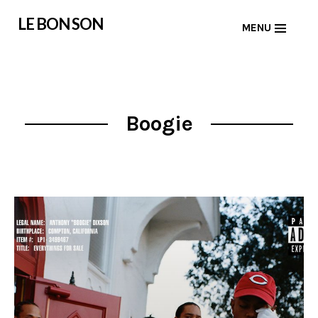
Skip
LE BON SON
MENU
to
content
Boogie