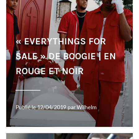
« EVERYTHINGS FOR
SALE » DE BOOGIE | EN
ROUGE ET NOIR
Publié le
12/04/2019
par
Wilhelm