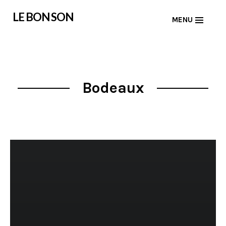
Skip
LE BON SON
MENU
to
content
Bodeaux