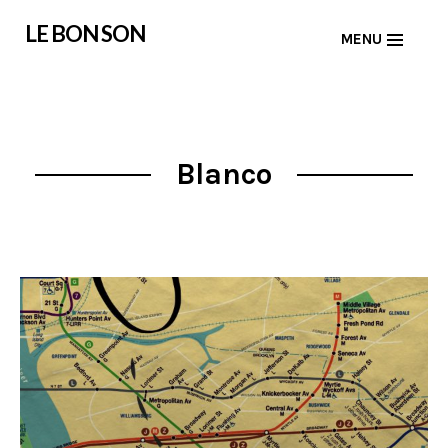
Skip
LE BON SON
MENU
to
content
Blanco