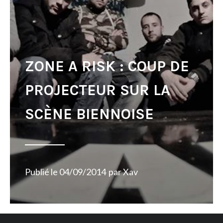
ZONE A RISK : COUP DE
PROJECTEUR SUR LA
SCÈNE BIENNOISE
Publié le
04/09/2014
par
Xav