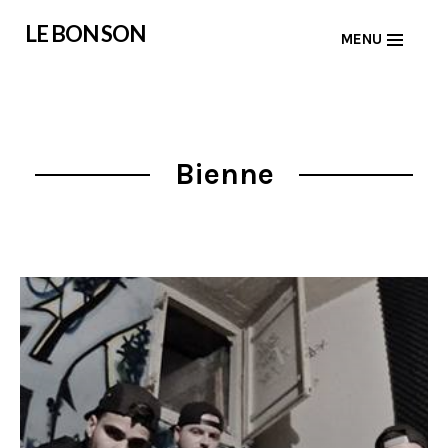
Skip
LE BON SON
MENU
to
content
Bienne