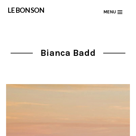
Skip
LE BON SON
MENU
to
content
Bianca Badd