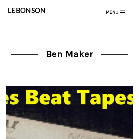
Skip
LE BON SON
MENU
to
content
Ben Maker