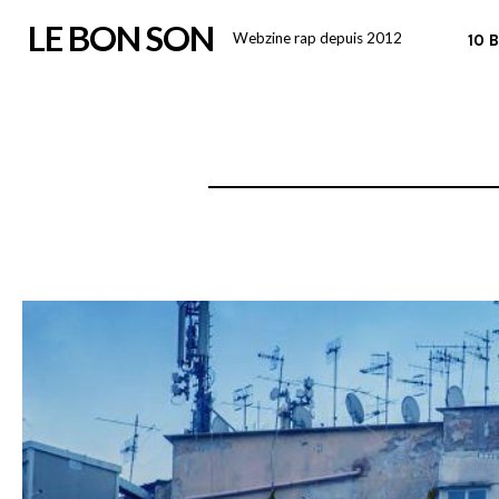
Skip
LE BON SON
Webzine rap depuis 2012
10 
to
content