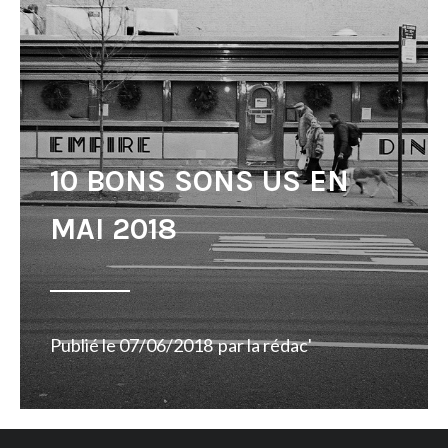
10 BONS SONS US EN
MAI 2018
Publié le
07/06/2018
par
la rédac'