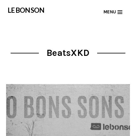
Skip
LE BON SON
MENU
to
content
BeatsXKD