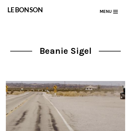
Skip
LE BON SON
MENU
to
content
Beanie Sigel