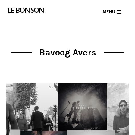
Skip
LE BON SON
MENU
to
content
Bavoog Avers