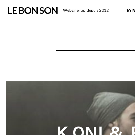
Skip
LE BON SON
Webzine rap depuis 2012
10 
to
content
K.ONI &