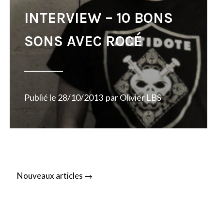
INTERVIEW – 10 BONS
SONS AVEC ROCÉ
Publié le
28/10/2013
par
Olivier LBS
Posts
→
Nouveaux articles
navigation