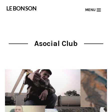
Skip
LE BON SON
MENU
to
content
Asocial Club