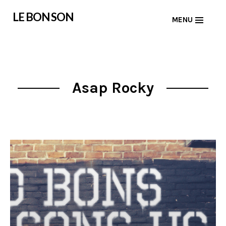
Skip
LE BON SON
MENU
to
content
Asap Rocky