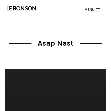
Skip
LE BON SON
MENU
to
content
Asap Nast