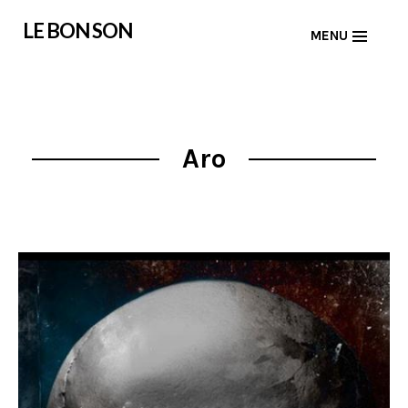
Skip
LE BON SON
MENU
to
content
Aro