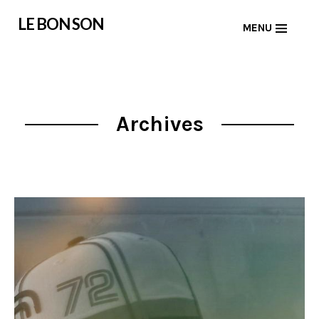
Skip
LE BON SON
MENU
to
content
Archives