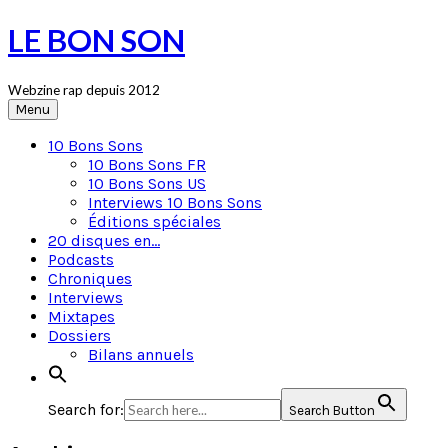
Skip
LE BON SON
to
content
Webzine rap depuis 2012
Menu
10 Bons Sons
10 Bons Sons FR
10 Bons Sons US
Interviews 10 Bons Sons
Éditions spéciales
20 disques en…
Podcasts
Chroniques
Interviews
Mixtapes
Dossiers
Bilans annuels
Search for:
Search Button