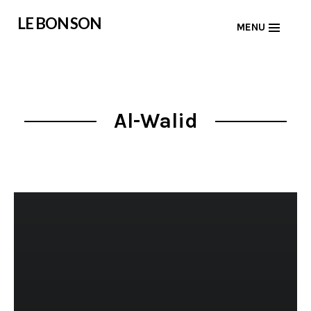
Skip
LE BON SON
MENU
to
content
Al-Walid