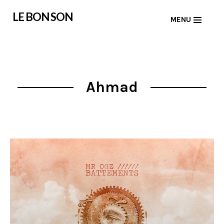
Skip
LE BON SON
MENU
to
content
Ahmad