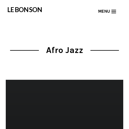
Skip
LE BON SON
MENU
to
content
Afro Jazz