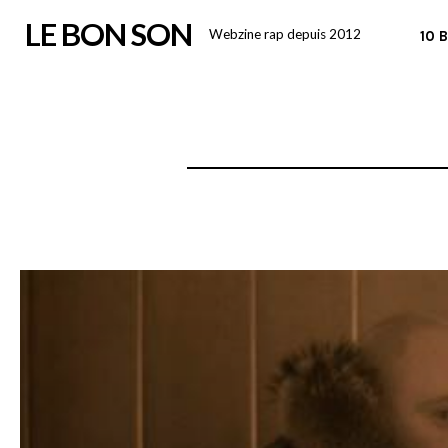
Skip
LE BON SON
Webzine rap depuis 2012
10 
to
content