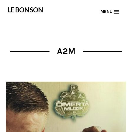
Skip
LE BON SON
MENU
to
content
A2M