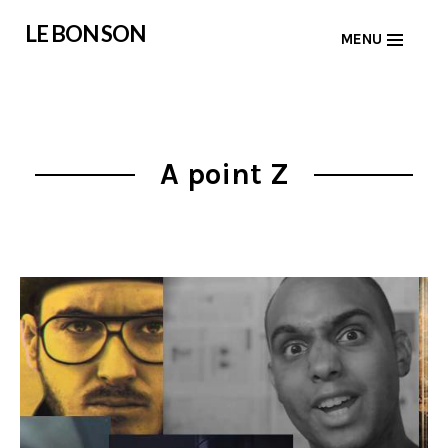
Skip
LE BON SON
MENU
to
content
A point Z